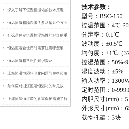
技术参数：
深入了解下恒温恒湿箱的技术原理
看看这些！
型号：BSC-150
恒温恒湿箱降温慢？多从这几个方面
控温范围：4℃-6
分辨率：0.1℃
什么是判定恒温恒湿箱性能好坏的重
找原因
波动度：±0.5℃
恒温恒湿箱使用时需要注意哪些细
要参数？
均匀度：±1℃（3
恒温恒湿箱常识性知识普及
控湿范围：50%-9
节？
湿度波动：±5%
上海恒温恒湿箱老化问题与更换策略
输入功率：1300
如何应对浙江恒温恒湿箱的常见故
定时范围：0-999
内胆尺寸(mm)：510
上海恒温恒湿箱的多重保护措施了解
障？
外形尺寸(mm)：650
载物托架：3块