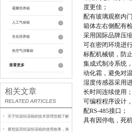
度更佳；
霉菌培养箱
配有玻璃观察内
人工气候箱
箱体左右侧配有检
采用国际品牌压
生化培养箱
可在密闭环境进
热空气消毒箱
标配机械锁，防
集成式制冷系统
查看更多
动化霜，避免对
湿度传感器采用
相关文章
长时间连续使用
可编程程序设计，
RELATED ARTICLES
配RS-485接口；
关于恒温恒湿箱的技术原理您都了解
具有因停电，死
要想提高恒温恒湿箱的使用效果，来
吗？