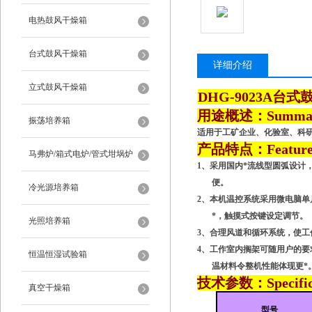
电热鼓风干燥箱
台式鼓风干燥箱
详细介绍
立式鼓风干燥箱
DHG-9023A台
用途概述：
Summa
振荡培养箱
适用于工矿企业、化验室、科
产品特点：
Featur
马弗炉/箱式电炉/管式坩埚炉
1
、采用国内*流线型圆弧设计
便。
冷光源培养箱
2
、本机温控系统采用微电脑单
*，触摸式按键设定调节。
光照培养箱
3
、合理风道和循环系统，使工
4
、
工作室内搁架可随用户的要
恒温恒湿试验箱
温材料令整机性能体现更*
技术参数：
Specifi
真空干燥箱
型号