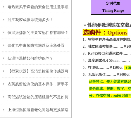
定时范围
电热鼓风干燥箱的安全使用注意事项
分析
Timing Range
浙江凝胶成像系统知多少！
有哪些？
﹡性能参数测试在空载
选购件：
Options
恒温振荡器的主要零配件都有哪些？
1
、智能型程序液晶温度控制
器
硫化氢中毒预防措施以及应急处置
2
、独立限温控制器
………
￥
20
3
、
RS485
接口和通讯软件
……
低温恒温槽如何维护保养？
4
、温度测试孔￠
50mm
………
5
、打印机
………￥1500元
（
面
【得聚仪器】高清监控图像传感器可
6
、无纸记录仪
………
￥
3000
元
品等特点。作为普通有纸
农药残留检测仪的基本操作，新手不
在得聚防潮箱储存
单色曲线、帮图、数字、
分。存储空间：zui长记
高低温试验箱的压缩机排气不足如何
得不看！
上海恒温恒湿箱老化问题与更换策略
解决？