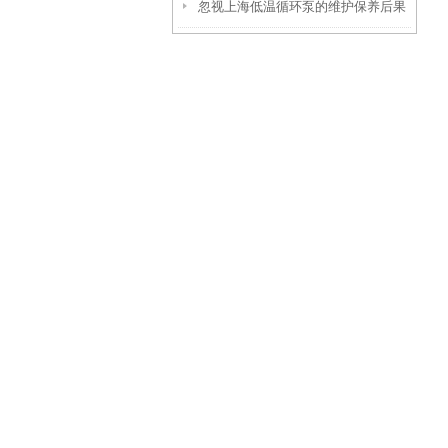
忽视上海低温循环泵的维护保养后果
点介绍
很严重