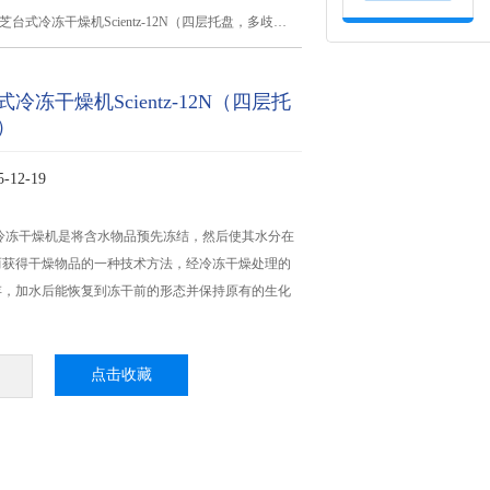
台式冷冻干燥机Scientz-12N（四层托盘，多歧管）
冷冻干燥机Scientz-12N（四层托
）
12-19
N LGJ-冷冻干燥机是将含水物品预先冻结，然后使其水分在
而获得干燥物品的一种技术方法，经冷冻干燥处理的
存，加水后能恢复到冻干前的形态并保持原有的生化
点击收藏