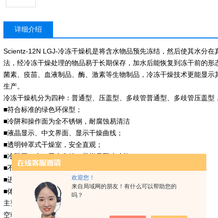
详细介绍
Scientz-12N
LGJ-冷冻干燥机是将含水物品预先冻结，然后使其水分
法，经冷冻干燥处理的物品易于长期保存，加水后能恢复到冻干前的形
菌素、疫苗、血液制品、酶、激素等生物制品，冷冻干燥技术更能显示
生产。
冷冻干燥机分为四种：普通型、压盖型、多歧管普通型、多歧管压盖型
■符合标准的绿色环保型；
■冷阱和操作面为全不锈钢，耐腐蚀易清洁
■液晶显示、中文界面、显示干燥曲线；
■透明钟罩式干燥室，安全直观；
■冷阱开口大，无内盘管，带样品预冻功能；
■不锈钢样品架，普通型样品盘间距可调；
欢迎您！
■进口压缩机制冷量大、噪音小；
来自局域网的朋友！有什么可以帮助您的
■体积小、操作方便；
吗？
主要技术参数：
空载冷阱度：＜-50℃,＜-80℃ 可选