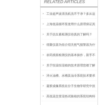
RELATED ARTICLES
工业超声波清洗机洗不干净？多从这
上海低温循环泵使用什么原理保证其
些方面找原因
关于抗生素检测仪你真的了解吗？
性能优异？
得聚仪器为你介绍天然气报警器为什
农药残留检测仪的基本操作，新手不
么要设置两级报警？有何好处
关于恒温恒湿箱的技术原理您都了解
得不看！
淬火油槽、水槽及油冷系统技术要求
吗？
凝胶成像系统在分子生物学研究中担
高低温交变湿热试验箱的系统结构特
当着重要角色