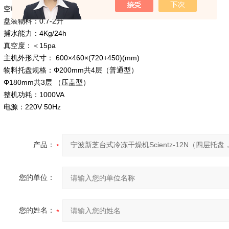
空载冻干面积：0.09-0.18㎡
盘装物料：0.7-2升
捕水能力：4Kg/24h
真空度：＜15pa
主机外形尺寸： 600×460×(720+450)(mm)
物料托盘规格：Φ200mm共4层（普通型）
Φ180mm共3层 （压盖型）
整机功耗：1000VA
电源：220V 50Hz
产品：
您的单位：
您的姓名：