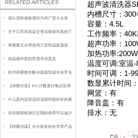
RELATED ARTICLES
超声波清洗器SB
内槽尺寸：300×
蛋白质快速检测仪为何广受大众喜
容量：4.5L
关于江苏高低温交变试验箱你真的了
工作频率：40K
爱？
超声功率：100
掌握要点合理使用江苏恒温振荡器
解吗？
加热功率:200W
低温循环泵的常用术语普及
温度可调:室温-
时间可调：1-99 
杭州得聚教你解决超级恒温水浴常见
数显累计时间：9
【得聚仪器】KY-2F数显控氧仪应用
故障
网篮：有
什么是判定恒温恒湿箱性能好坏的重
降音盖：有
排水：无
农药残留检测仪定期的保养可以减少
要参数？
【得聚仪器】水分较多的化学类产品
不必要的损失
产品：