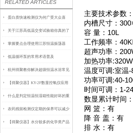
RELATED ARTICLES
主要技术参数
蛋白质快速检测仪为何广受大众喜
内槽尺寸：300×
关于江苏高低温交变试验箱你真的了
容 量：10L
爱？
工作频率：40K
掌握要点合理使用江苏恒温振荡器
解吗？
超声功率：200
低温循环泵的常用术语普及
加热功率:320W
温度可调:室温-
杭州得聚教你解决超级恒温水浴常见
功率可调:40-10
【得聚仪器】KY-2F数显控氧仪应用
故障
时间可调：1-240
什么是判定恒温恒湿箱性能好坏的重
数显累计时间：99
网 篮：有
农药残留检测仪定期的保养可以减少
要参数？
降 音 盖：有
【得聚仪器】水分较多的化学类产品
不必要的损失
排 水：有