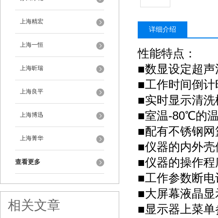
上海精宏
详细介绍
上海一恒
性能特点：
■数显设定超
上海昕瑞
■工作时间倒
上海良平
■实时显示清
■室温-80℃
上海博迅
■配有不锈钢
上海菁华
■仪器的内外
■仪器的操作
查看更多
■工作参数断
■大屏幕液晶
相关文章
■显示器上菜