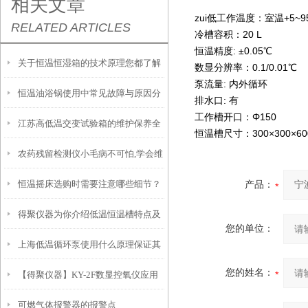
相关文章
zui低工作温度：室温+5~9
RELATED ARTICLES
冷槽容积：20 L
恒温精度: ±0.05℃
关于恒温恒湿箱的技术原理您都了解
数显分辨率：0.1/0.01℃
泵流量: 内外循环
恒温油浴锅使用中常见故障与原因分
吗？
排水口: 有
工作槽开口：Φ150
江苏高低温交变试验箱的维护保养全
析
恒温槽尺寸：300×300×60
农药残留检测仪小毛病不可怕,学会维
攻略：清洁、校准与系统检查要点
恒温摇床选购时需要注意哪些细节？
产品：
修常识即可
得聚仪器为你介绍低温恒温槽特点及
您的单位：
上海低温循环泵使用什么原理保证其
使用注意事项
您的姓名：
【得聚仪器】KY-2F数显控氧仪应用
性能优异？
可燃气体报警器的报警点