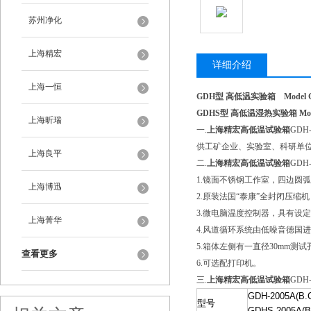
苏州净化
上海精宏
详细介绍
上海一恒
GDH型 高低温实验箱 Model GDH H
GDHS型 高低温湿热实验箱 Model GD
上海昕瑞
一.
上海精宏高低温试验箱
GDH
供工矿企业、实验室、科研单
上海良平
二.
上海精宏高低温试验箱
GDH
1.镜面不锈钢工作室，四边圆
上海博迅
2.原装法国“泰康”全封闭压缩
3.微电脑温度控制器，具有设
上海菁华
4.风道循环系统由低噪音德国
5.箱体左侧有一直径30mm
查看更多
6.可选配打印机。
三.
上海精宏高低温试验箱
GDH-
GDH-2005A(B.
型号
GDHS-2005A(B