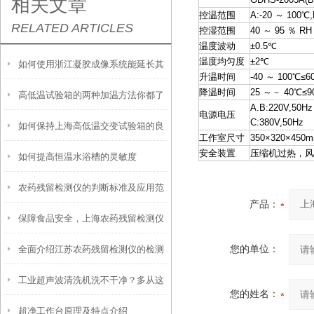
相关文章
控温范围
A:-20 ～ 100℃,
RELATED ARTICLES
控湿范围
40 ～ 95 ％ R
温度波动
±0.5℃
温度均匀度
±2℃
如何使用浙江凝胶成像系统能延长其
升温时间
-40 ～ 100℃≤6
降温时间
25 ～－ 40℃≤9
高低温试验箱的两种加温方法你都了
使用寿命？
A.B:220V,50H
电源电压
C:380V,50Hz
如何保持上海高低温交变试验箱的良
解吗？
工作室尺寸
350×320×450
安全装置
压缩机过热，风
如何提高恒温水浴槽的灵敏度
好工作状态？
农药残留检测仪的判断标准及应用范
产品：
保障食品安全，上海农药残留检测仪
围
全面介绍江苏农药残留检测仪的检测
您的单位：
助力农产品监管
工业超声波清洗机洗不干净？多从这
原理与日常操作维修维护方法
您的姓名：
超净工作台原理及特点介绍
些方面找原因