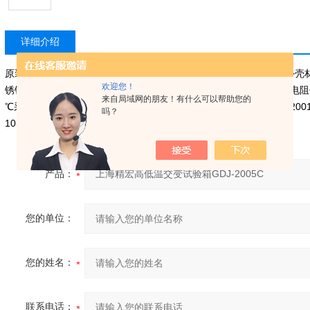
详细介绍
原装法国“泰康”全封闭压缩机及进口制冷配件 * 控制器：*程控表 * 外
欢迎您！
锈钢 SUS304 * 隔热材料：超细玻璃纤维 * 温度传感器： PT100 铂电阻传感
来自局域网的朋友！有什么可以帮助您的
℃采用复叠制冷系统 * 符合标准： GB/T2423.1-2001 GB/T2423.2-2001 GB
吗？
10592-89
产品：
您的单位：
您的姓名：
联系电话：