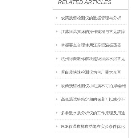
RELATED ARTICLES
农药残留检测仪的数据管理与分析
江苏恒温摇床的操作规程与常见故障
掌握要点合理使用江苏恒温振荡器
排除指南
杭州得聚教你解决超级恒温水浴常见
蛋白质快速检测仪为何广受大众喜
故障
农药残留检测仪小毛病不可怕,学会维
爱？
高低温试验箱定期的保养可以减少不
修常识即可
多参数水质分析仪的工作原理及用途
必要的损失
PCR仪温度梯度功能在实验条件优化