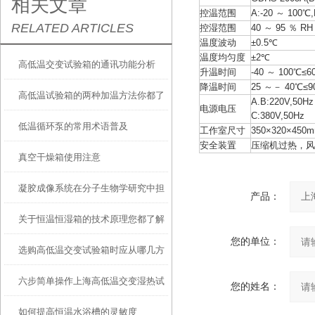
相关文章
控温范围
A:-20 ～ 100℃,
RELATED ARTICLES
控湿范围
40 ～ 95 ％ R
温度波动
±0.5℃
温度均匀度
±2℃
高低温交变试验箱的通讯功能分析
升温时间
-40 ～ 100℃≤6
降温时间
25 ～－ 40℃≤9
高低温试验箱的两种加温方法你都了
A.B:220V,50H
电源电压
C:380V,50Hz
低温循环泵的常用术语普及
解吗？
工作室尺寸
350×320×450
安全装置
压缩机过热，风
真空干燥箱使用注意
凝胶成像系统在分子生物学研究中担
产品：
关于恒温恒湿箱的技术原理您都了解
当着重要角色
您的单位：
选购高低温交变试验箱时应从哪几方
吗？
六步简单操作上海高低温交变湿热试
面考虑？
您的姓名：
如何提高恒温水浴槽的灵敏度
验箱