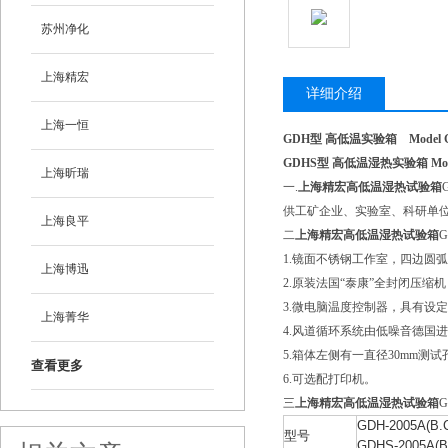
苏州净化
上海精宏
详细介绍
上海一恒
GDH型 高低温实验箱 Model GDH H
GDHS型 高低温湿热实验箱 Model GD
上海昕瑞
一.
上海精宏高低温湿热试验箱
供工矿企业、实验室、科研单
上海良平
二
上海精宏高低温湿热试验箱
G
1.镜面不锈钢工作室，四边圆
上海博迅
2.原装法国“泰康”全封闭压缩
3.微电脑温度控制器，具有设
上海菁华
4.风道循环系统由低噪音德国
5.箱体左侧有一直径30mm
查看更多
6.可选配打印机。
三
上海精宏高低温湿热试验箱
G
GDH-2005A(B.
型号
GDHS-2005A(B