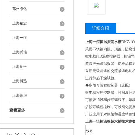
苏州净化
上海精宏
详细介绍
上海一恒
上海一恒恒温振荡水槽
DKZ-1C
采用不锈钢内胆、顶盖，防腐
上海昕瑞
微电脑PID温度控制器，控温
超温声光跟踪报警，使样品得
上海良平
采用无级调速的交流减速电动
进行加热干燥试验。
上海博迅
◆多段可编程控制器（选配）
微电脑程序控制器，时间及升
上海菁华
可预设15段30步可编程序，每段
多段可编程控制，可以简化复
查看更多
广泛应用于对振荡和温度精确
上海一恒恒温振荡水槽技术参
型号