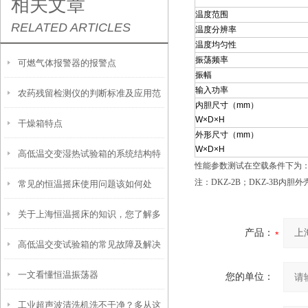
相关文章
温度范围
RELATED ARTICLES
温度分辨率
温度均匀性
振荡频率
可燃气体报警器的报警点
振幅
输入功率
农药残留检测仪的判断标准及应用范
内胆尺寸（mm）
W×D×H
干燥箱特点
围
外形尺寸（mm）
W×D×H
高低温交变湿热试验箱的系统结构特
性能参数测试在空载条件下为：环
注：DKZ-2B；DKZ-3B内
常见的恒温摇床使用问题该如何处
点介绍
关于上海恒温摇床的知识，您了解多
理？
产品：
高低温交变试验箱的常见故障及解决
少？
一文看懂恒温振荡器
方法
您的单位：
工业超声波清洗机洗不干净？多从这