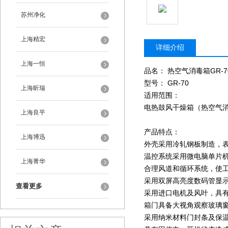
苏州净化
上海精宏
详细介绍
上海一恒
品名： 热空气消毒箱GR-7
型号： GR-70
上海昕瑞
适用范围：
电热鼓风干燥箱（热空气
上海良平
产品特点：
上海博迅
外壳采用冷轧钢板制造，
温控系统采用微电脑单片
上海菁华
合理风道和循环系统，使
采用双屏高亮度数码管显
查看更多
采用进口电机及风叶，具
箱门具备大视角观察玻璃
采用纳米材料门封条及保温