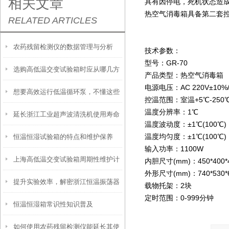
相关文章
具有因停电，死机状态造
热空气消毒箱具备第二套
RELATED ARTICLES
农药残留检测仪的数据管理与分析
技术参数：
型号：GR-70
选购高低温交变试验箱时应从哪几方
产品类型：热空气消毒箱
电源电压：AC 220V±10%/
想要高效运行低温循环泵，不懂这些
面考虑？
控温范围：室温+5℃-250
温度分辨率：1℃
延长浙江工业超声波清洗机使用寿命
可不行
温度波动度：±1℃(100℃)
温度均匀度：±1℃(100℃)
恒温恒湿试验箱的特点和维护保养
的五大保养技巧
输入功率：1100W
上海高低温交变试验箱周期性维护计
内胆尺寸(mm)：450*400*
外形尺寸(mm)：740*530*
提升实验效率，解密浙江恒温振荡器
划：日/月/季/年度保养项目一览
载物托架：2块
定时范围：0-999分钟
恒温恒湿箱常识性知识普及
在生物医学领域的应用
如何使用农药残留检测仪能延长其使