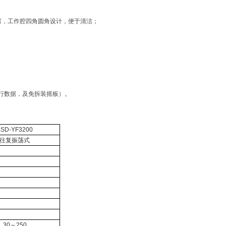
窗，工作腔四角圆角设计，便于清洁；
行数据，及免拆装摇板）。
BSD-YF3200
往复振荡式
30
～
250