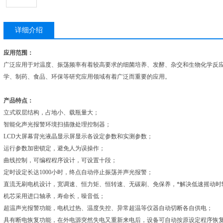
详细介绍
应用范围：
广泛应用于对温度、振荡频率有着较高要求的细菌培养、发酵、杂交和生物化学反
学、制药、食品、环保等研究应用领域有着广泛而重要的应用。
产品特点：
立式双层结构，占地小、载瓶量大；
智能化声光报警环境扫描微处理控制器；
LCD
大屏幕背光液晶显示屏显示各设定参数和实测参数；
运行参数加密锁定，避免人为误操作；
曲线控制，可编程程序设计，可设置十段；
定时设定长达
1000
小时，终点自动停止振荡并声光报警；
直流无刷电机设计，宽调速、恒力矩、恒转速、无碳刷、免保养，*解决低速摇动时
机芯采用进口轴承，寿命长，噪音低；
超温声光报警功能，电机过热、温度失控、异常超温等仪器自动切断各自供电；
具有断电恢复功能，在外电源突然失电又重新来电后，设备可自动按原设定程序恢