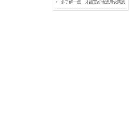
多了解一些，才能更好地运用农药残
法！
留检测仪