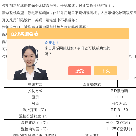
控制加速的线路确保摇床缓缓启动、平稳加速，保证实验样品的安全；
豪华整机造型，静电喷塑箱体，内胆采用进口不锈钢镜面板，大屏幕钢化玻璃观察
开关采用凹陷设计，美观，运输途中不易碰坏；
增加充气口，满足部分用户需加惰性气体的特殊需要；
配有独立限温开关及门开关，保证安全；
配有门锁，防止闲人乱开门，导致实验终止；
欢迎您！
来自局域网的朋友！有什么可以帮助您的
可选用*创意的摇板设计，更换瓶夹特别方便，大大简化瓶夹更换过程；
吗？
按用户需要，可分为常规配置
A
和配置
B
（可增加
USB
接口及配套软件，方便查询运
产品型号
BSD-YX3200
振荡方式
回旋振荡式
控制方式
PID
微电脑
显示
LCD
对流
强制对流
温控范围（℃）
RT+8
～
60
温控分辨精度（℃）
±0.1
温控波动度（℃）
±0.2
（
37
℃
时）
温控均匀度（℃）
±1
（
25
℃
空载时）
回旋
/
往复频率范围（
r/min
）
30
～
300