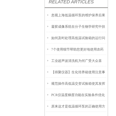
RELATED ARTICLES
忽视上海低温循环泵的维护保养后果
凝胶成像系统在分子生物学研究中担
很严重
如何及时处理高低温试验箱的运行问
当着重要角色
7个使用细节帮助您更好地使用农药
题？
工业超声波清洗机为何广受大众喜
残留检测仪
【得聚仪器】生化培养箱使用注意事
爱？
规范操作高低温交变试验箱使其发挥
项
PCR仪温度梯度功能在实验条件优化
实效
原来这才是低温循环泵的正确使用方
中的使用技巧