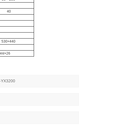
40
530×440
0ml×26