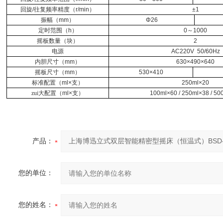
回旋
/
往复频率精度（
r/min
）
±1
振幅（
mm
）
Φ26
定时范围（
h
）
0
～
1000
摇板数量（块）
2
电源
AC220V 50/60Hz
内胆尺寸（
mm
）
630×490×640
摇板尺寸（
mm
）
530×410
标准配置（
ml×
支）
250ml×20
zui大配置（
ml×
支）
100ml×60 / 250ml×38 / 50
产品：
您的单位：
您的姓名：