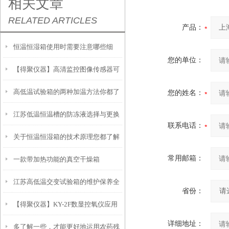
相关文章
RELATED ARTICLES
产品：
恒温恒湿箱使用时需要注意哪些细
您的单位：
【得聚仪器】高清监控图像传感器可
节？
高低温试验箱的两种加温方法你都了
在得聚防潮箱储存
您的姓名：
江苏低温恒温槽的防冻液选择与更换
解吗？
联系电话：
关于恒温恒湿箱的技术原理您都了解
周期建议
常用邮箱：
一款带加热功能的真空干燥箱
吗？
江苏高低温交变试验箱的维护保养全
省份：
【得聚仪器】KY-2F数显控氧仪应用
攻略：清洁、校准与系统检查要点
详细地址：
多了解一些，才能更好地运用农药残