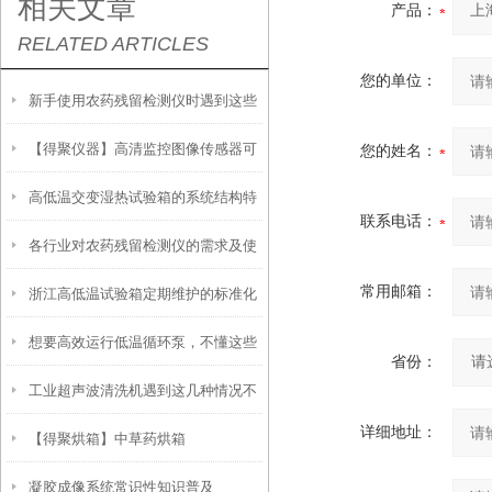
相关文章
产品：
RELATED ARTICLES
您的单位：
新手使用农药残留检测仪时遇到这些
【得聚仪器】高清监控图像传感器可
问题不要慌！
您的姓名：
高低温交变湿热试验箱的系统结构特
在得聚防潮箱储存
联系电话：
各行业对农药残留检测仪的需求及使
点介绍
常用邮箱：
浙江高低温试验箱定期维护的标准化
用情况了解
想要高效运行低温循环泵，不懂这些
流程解析
省份：
工业超声波清洗机遇到这几种情况不
可不行
详细地址：
【得聚烘箱】中草药烘箱
要慌！
凝胶成像系统常识性知识普及