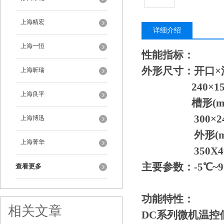
上海精宏
详细介绍
上海一恒
性能指标：
外形尺寸：开口×深
上海昕瑞
240×150
上海良平
槽形(mm
300×240X
上海博迅
外形(mm
上海菁华
350X400
主要参数：-5℃~95
查看更多
功能特性：
相关文章
DC系列微机温