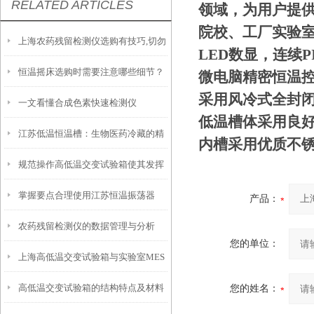
RELATED ARTICLES
领域，为用户提
院校、工厂实验
上海农药残留检测仪选购有技巧,切勿
LED数显，连续P
恒温摇床选购时需要注意哪些细节？
盲目
微电脑精密恒温控
采用风冷式全封
一文看懂合成色素快速检测仪
低温槽体采用良
江苏低温恒温槽：生物医药冷藏的精
内槽采用优质不
规范操作高低温交变试验箱使其发挥
准控温设备
掌握要点合理使用江苏恒温振荡器
实效
产品：
农药残留检测仪的数据管理与分析
您的单位：
上海高低温交变试验箱与实验室MES
高低温交变试验箱的结构特点及材料
您的姓名：
系统对接的实施要点