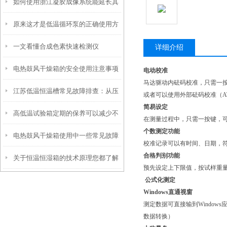
如何使用浙江凝胶成像系统能延长其
光、加热盖三项年度校准要点
原来这才是低温循环泵的正确使用方
使用寿命？
一文看懂合成色素快速检测仪
法！
详细介绍
电热鼓风干燥箱的安全使用注意事项
电动校准
马达驱动内砝码校准，只需一按
江苏低温恒温槽常见故障排查：从压
有哪些？
或者可以使用外部砝码校准（AT
简易设定
高低温试验箱定期的保养可以减少不
缩机不启动到温度漂移
在测量过程中，只需一按键，
个数测定功能
电热鼓风干燥箱使用中一些常见故障
必要的损失
校准记录可以有时间、日期，符合G
合格判别功能
关于恒温恒湿箱的技术原理您都了解
分析
预先设定上下限值，按试样重
公式化测定
吗？
Windows直通视窗
测定数据可直接输到Windows
数据转换）