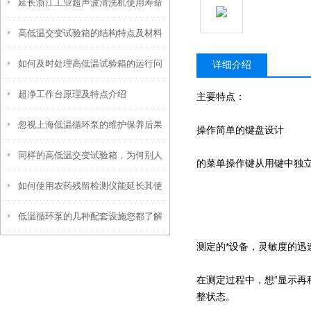
延长浙江工业超声波清洗机使用寿命
光、加热盖三项年度校准要点
高低温交变试验箱的结构特点及材料
的五大保养技巧
如何及时处理高低温试验箱的运行问
选择有哪些考虑因素？
详细介绍
超净工作台原理及特点介绍
题？
主要特点：
忽视上海低温循环泵的维护保养后果
操作简单的键盘设计
同样的高低温交变试验箱，为何别人
很严重
的菜单操作键从用键中独
如何使用农药残留检测仪能延长其使
的使用寿命这么长？
低温循环泵的几种配套设施您都了解
用寿命？
测定的*设备，灵敏度的迅
吗？
在测定过程中，想“显示再
整状态。