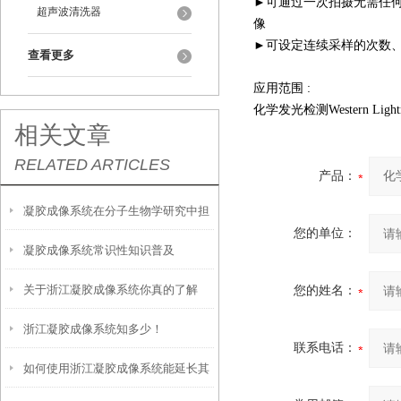
►可通过一次拍摄无需任何
超声波清洗器
像
►可设定连续采样的次数
查看更多
应用范围 :
化学发光检测Western Light
相关文章
RELATED ARTICLES
产品：
凝胶成像系统在分子生物学研究中担
您的单位：
凝胶成像系统常识性知识普及
当着重要角色
关于浙江凝胶成像系统你真的了解
您的姓名：
浙江凝胶成像系统知多少！
吗？
联系电话：
如何使用浙江凝胶成像系统能延长其