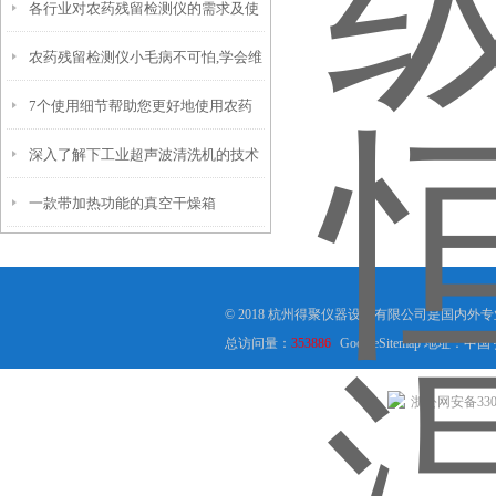
各行业对农药残留检测仪的需求及使
不必要的损失
农药残留检测仪小毛病不可怕,学会维
用情况了解
7个使用细节帮助您更好地使用农药
修常识即可
深入了解下工业超声波清洗机的技术
残留检测仪
一款带加热功能的真空干燥箱
原理
© 2018 杭州得聚仪器设备有限公司是国内
总访问量：
353886
GoogleSitemap
地址：中国
浙公网安备3301