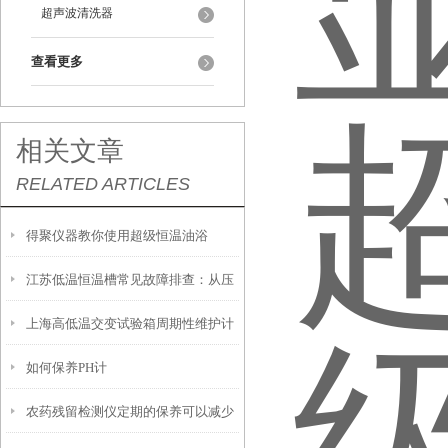
超声波清洗器
查看更多
相关文章
RELATED ARTICLES
得聚仪器教你使用超级恒温油浴
江苏低温恒温槽常见故障排查：从压
上海高低温交变试验箱周期性维护计
缩机不启动到温度漂移
如何保养PH计
划：日/月/季/年度保养项目一览
农药残留检测仪定期的保养可以减少