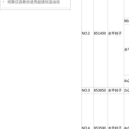
得聚仪器教你使用超级恒温油浴
好工作状态？
96
NO.2
851400
水平转子
水
4x
NO.3
853850
水平转子
2x
NO.4
853590
水平转子
4x