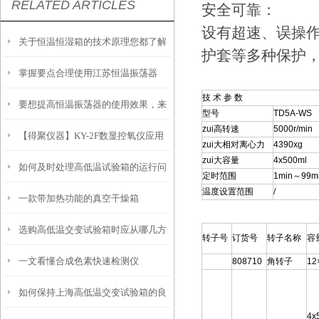
RELATED ARTICLES
安全可靠：
设有超速、误操
关于恒温恒湿箱的技术原理您都了解
护套等多种保护
掌握要点合理使用江苏恒温振荡器
吗？
技 术 参 数
要想提高恒温振荡器的使用效果，来
型号
TD5A-WS
zui高转速
5000r/min
【得聚仪器】KY-2F数显控氧仪应用
看看这些！
zui大相对离心力
4390xg
zui大容量
4x500ml
如何及时处理高低温试验箱的运行问
定时范围
1min～99m
温度设置范围
/
一款带加热功能的真空干燥箱
题？
选购高低温交变试验箱时应从哪几方
转子号
订货号
转子名称
容
一文看懂合成色素快速检测仪
808710
角转子
12
面考虑？
如何保持上海高低温交变试验箱的良
4x